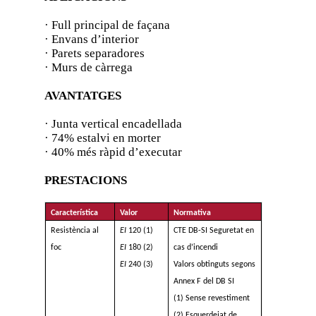
· Full principal de façana
· Envans d’interior
· Parets separadores
· Murs de càrrega
AVANTATGES
· Junta vertical encadellada
· 74% estalvi en morter
· 40% més ràpid d’executar
PRESTACIONS
Característica
Valor
Normativa
Resistència al
EI
120 (1)
CTE DB-SI Seguretat en
foc
EI
180 (2)
cas d’incendi
EI
240 (3)
Valors obtinguts segons
Annex F del DB SI
(1) Sense revestiment
(2) Esquerdejat de