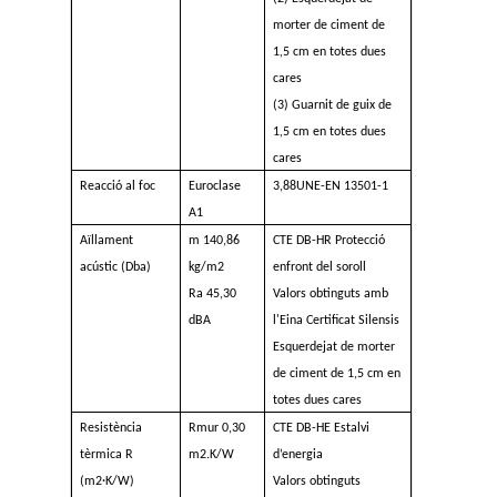
morter de ciment de
1,5 cm en totes dues
cares
(3) Guarnit de guix de
1,5 cm en totes dues
cares
Reacció al foc
Euroclase
3,88UNE-EN 13501-1
A1
Aïllament
m 140,86
CTE DB-HR Protecció
acústic (Dba)
kg/m2
enfront del soroll
Ra 45,30
Valors obtinguts amb
dBA
l'Eina Certificat Silensis
Esquerdejat de morter
de ciment de 1,5 cm en
totes dues cares
Resistència
Rmur 0,30
CTE DB-HE Estalvi
tèrmica R
m2.K/W
d’energia
(m2·K/W)
Valors obtinguts