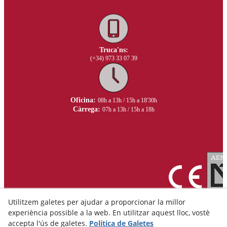
Truca'ns:
(+34) 973 33 07 39
Oficina:
08h a 13h / 15h a 18'30h
Càrrega:
07h a 13h / 15h a 18h
Utilitzem galetes per ajudar a proporcionar la millor
experiència possible a la web. En utilitzar aquest lloc, vostè
accepta l'ús de galetes.
Política de Galetes