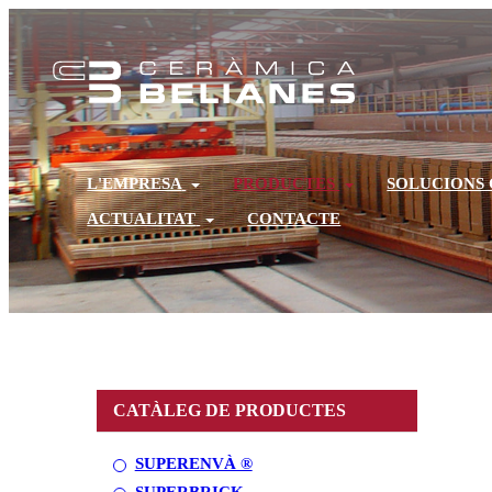
L'EMPRESA
PRODUCTES
SOLUCIONS
ACTUALITAT
CONTACTE
CATÀLEG DE PRODUCTES
SUPERENVÀ ®
SUPERBRICK