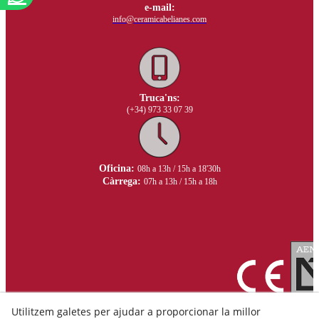
e-mail:
info@ceramicabelianes.com
Truca'ns:
(+34) 973 33 07 39
Oficina:
08h a 13h / 15h a 18'30h
Càrrega:
07h a 13h / 15h a 18h
Utilitzem galetes per ajudar a proporcionar la millor