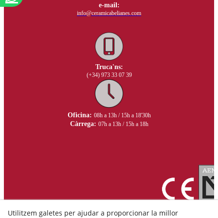
e-mail:
info@ceramicabelianes.com
Truca'ns:
(+34) 973 33 07 39
Oficina:
08h a 13h / 15h a 18'30h
Càrrega:
07h a 13h / 15h a 18h
Utilitzem galetes per ajudar a proporcionar la millor