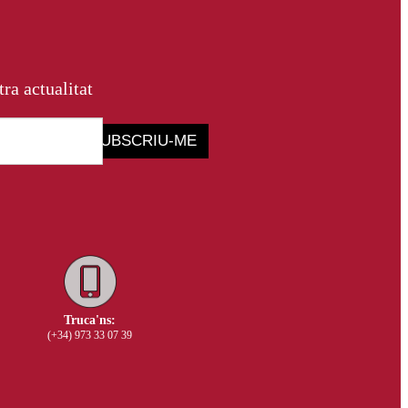
tra actualitat
SUBSCRIU-ME
Truca'ns:
(+34) 973 33 07 39