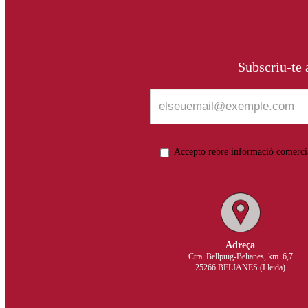
Subscriu-te a
Accepto rebre informació comerci
Adreça
Ctra. Bellpuig-Belianes, km. 6,7
25266 BELIANES (Lleida)