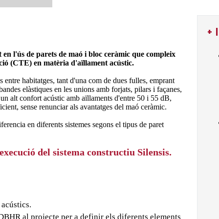
+ 
at en l'ús de parets de maó i bloc ceràmic que compleix
ació (CTE) en matèria d'aïllament acústic.
 entre habitatges, tant d'una com de dues fulles, emprant
bandes elàstiques en les unions amb forjats, pilars i façanes,
 un alt confort acústic amb aïllaments d'entre 50 i 55 dB,
eficient, sense renunciar als avantatges del maó ceràmic.
iferencia en diferents sistemes segons el tipus de paret
execució del sistema constructiu Silensis.
 acústics.
 DBHR al projecte per a definir els diferents elements