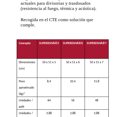
actuales para divisorias y trasdosados
(resistencia al fuego, térmica y acústica).
Recogida en el CTE como solución que
cumple.
Concepto
SUPERENVÀ©5
SUPERENVÀ©6
SUPERENVÀ©7
SUP
A
Dimensiones
50 x 51 x 5
50 x 51 x 6
50 x 51 x 7
40
(cm)
Peso
8,4
10,4
11,8
aproximado
(kg)*
Unidades /
64
56
48
palé
Unidades /
3,88
3,88
3,88