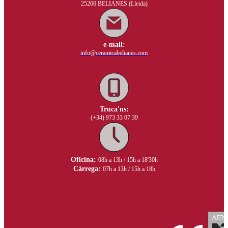
25266 BELIANES (Lleida)
e-mail:
info@ceramicabelianes.com
Truca'ns:
(+34) 973 33 07 39
Oficina:
08h a 13h / 15h a 18'30h
Càrrega:
07h a 13h / 15h a 18h