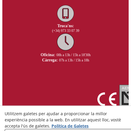
Truca'ns:
(+34) 973 33 07 39
Oficina:
08h a 13h / 15h a 18'30h
Càrrega:
07h a 13h / 15h a 18h
Utilitzem galetes per ajudar a proporcionar la millor
experiència possible a la web. En utilitzar aquest lloc, vostè
accepta l'ús de galetes.
Política de Galetes