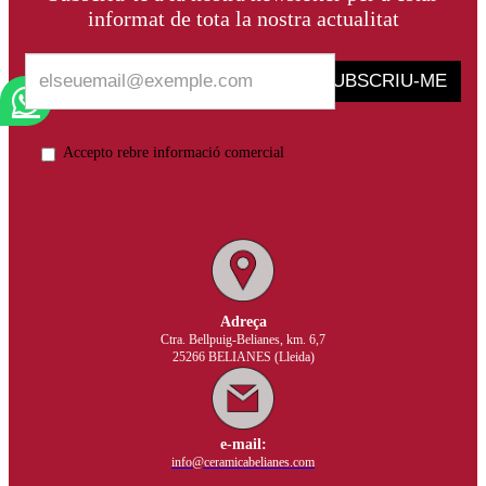
informat de tota la nostra actualitat
SUBSCRIU-ME
Accepto rebre informació comercial
Adreça
Ctra. Bellpuig-Belianes, km. 6,7
25266 BELIANES (Lleida)
e-mail:
info@ceramicabelianes.com