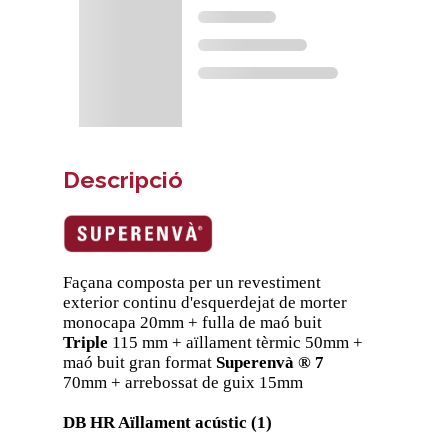
Descripció
Façana composta per un revestiment
exterior continu d'esquerdejat de morter
monocapa 20mm + fulla de maó buit
Triple
115 mm + aïllament tèrmic 50mm +
maó buit gran format
Superenvà ® 7
70mm + arrebossat de guix 15mm
DB HR Aïllament acústic (1)