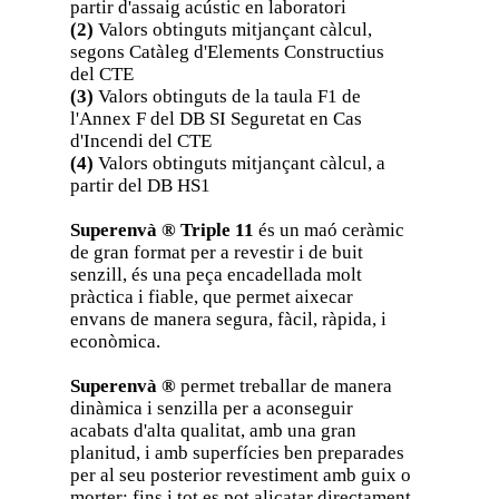
partir d'assaig acústic en laboratori
(2)
Valors obtinguts mitjançant càlcul,
segons Catàleg d'Elements Constructius
del CTE
(3)
Valors obtinguts de la taula F1 de
l'Annex F del DB SI Seguretat en Cas
d'Incendi del CTE
(4)
Valors obtinguts mitjançant càlcul, a
partir del DB HS1
Superenvà ® Triple 11
és un maó ceràmic
de gran format per a revestir i de buit
senzill, és una peça encadellada molt
pràctica i fiable, que permet aixecar
envans de manera segura, fàcil, ràpida, i
econòmica.
Superenvà ®
permet treballar de manera
dinàmica i senzilla per a aconseguir
acabats d'alta qualitat, amb una gran
planitud, i amb superfícies ben preparades
per al seu posterior revestiment amb guix o
morter; fins i tot es pot alicatar directament