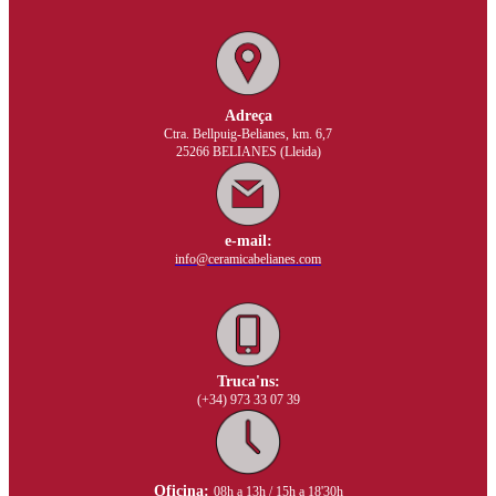
Adreça
Ctra. Bellpuig-Belianes, km. 6,7
25266 BELIANES (Lleida)
e-mail:
info@ceramicabelianes.com
Truca'ns:
(+34) 973 33 07 39
Oficina:
08h a 13h / 15h a 18'30h