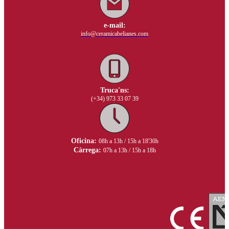
e-mail:
info@ceramicabelianes.com
Truca'ns:
(+34) 973 33 07 39
Oficina:
08h a 13h / 15h a 18'30h
Càrrega:
07h a 13h / 15h a 18h