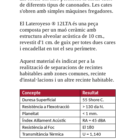
de diferents tipus de canonades. Les cates
s'obren amb simples màquines fregadores.
El Lateroyeso ® 12LTA és una peça
composta per un maó ceràmic amb
estructura alveolar acústica de 10 cm.,
revestit d'1 cm. de guix per totes dues cares
i encadellat en tot el seu perímetre.
Aquest material és indicat per a la
realització de separacions de recintes
habitables amb zones comunes, recinte
d'instal·lacions i un altre recinte habitable.
Concepte
Resultat
Duresa Superficial
55 Shore C.
Resistència a Flexotracció
> 130 da N.
Planeitat
< 1 mm.
Índex Aïllament Acústic
RA = 45 dBA
Resistència al Foc
El 180
Transmitància Tèrmica
U = 1,140