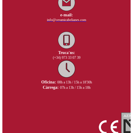
e-mail:
info@ceramicabelianes.com
Truca'ns:
(+34) 973 33 07 39
Oficina:
08h a 13h / 15h a 18'30h
Càrrega:
07h a 13h / 15h a 18h