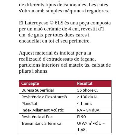
de diferents tipus de canonades. Les cates
s'obren amb simples màquines fregadores.
El Lateroyeso © 6LS és una peça composta
per un maó ceràmic de 4 cm, revestit d'1
cm. de guix per totes dues cares i
encadellat en tot el seu perímetre.
Aquest material és indicat per a la
realització d'extradossats de façana,
particions interiors del mateix ús, caixat de
pilars i shuns.
Concepte
Resultat
Duresa Superficial
55 Shore C.
Resistència a Flexotracció
> 130 da N.
Planeïtat
< 1 mm.
Índex Aïllament Acústic
RA = 34 dBA
Resistència al Foc
El 90
Transmitància Tèrmica
U(W/m²•K)U =
1,68.