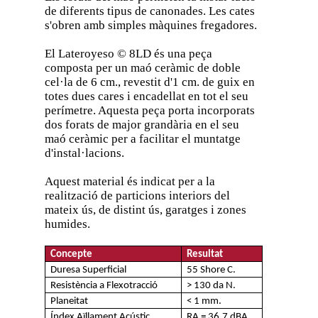
de diferents tipus de canonades. Les cates
s'obren amb simples màquines fregadores.
El Lateroyeso © 8LD és una peça
composta per un maó ceràmic de doble
cel·la de 6 cm., revestit d'1 cm. de guix en
totes dues cares i encadellat en tot el seu
perímetre. Aquesta peça porta incorporats
dos forats de major grandària en el seu
maó ceràmic per a facilitar el muntatge
d'instal·lacions.
Aquest material és indicat per a la
realització de particions interiors del
mateix ús, de distint ús, garatges i zones
humides.
Concepte
Resultat
Duresa Superficial
55 Shore C.
Resistència a Flexotracció
> 130 da N.
Planeitat
< 1 mm.
Índex Aïllament Acústic
RA = 36,7 dBA