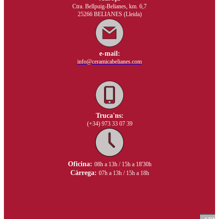
Ctra. Bellpuig-Belianes, km. 6,7
25266 BELIANES (Lleida)
e-mail:
info@ceramicabelianes.com
Truca'ns:
(+34) 973 33 07 39
Oficina:
08h a 13h / 15h a 18'30h
Càrrega:
07h a 13h / 15h a 18h