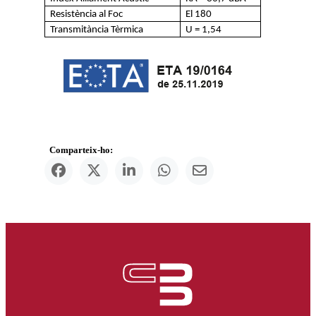
Resistència al Foc
El 180
Transmitància Tèrmica
U = 1,54
Comparteix-ho: