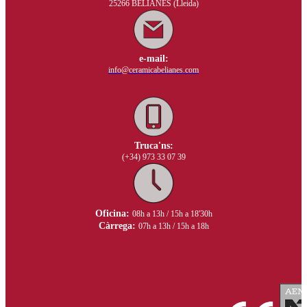
25266 BELIANES (Lleida)
e-mail:
info@ceramicabelianes.com
Truca'ns:
(+34) 973 33 07 39
Oficina:
08h a 13h / 15h a 18'30h
Càrrega:
07h a 13h / 15h a 18h