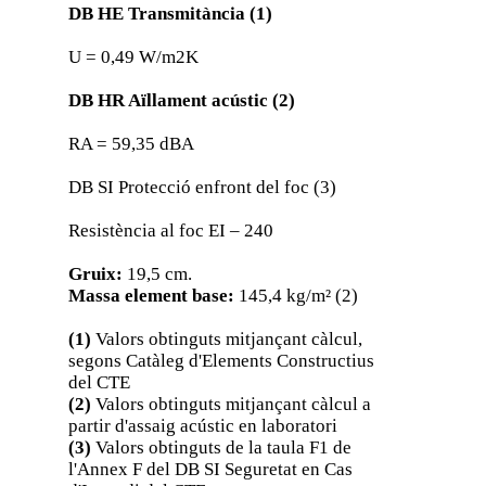
DB HE Transmitància (1)
U = 0,49 W/m2K
DB HR Aïllament acústic (2)
RA = 59,35 dBA
DB SI Protecció enfront del foc (3)
Resistència al foc EI – 240
Gruix:
19,5 cm.
Massa element base:
145,4 kg/m² (2)
(1)
Valors obtinguts mitjançant càlcul,
segons Catàleg d'Elements Constructius
del CTE
(2)
Valors obtinguts mitjançant càlcul a
partir d'assaig acústic en laboratori
(3)
Valors obtinguts de la taula F1 de
l'Annex F del DB SI Seguretat en Cas