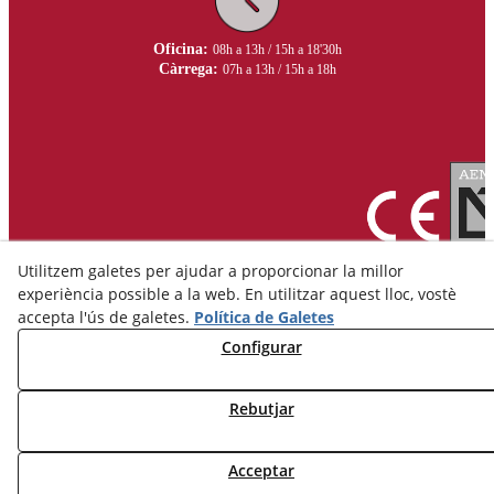
Oficina:
08h a 13h / 15h a 18'30h
Càrrega:
07h a 13h / 15h a 18h
Utilitzem galetes per ajudar a proporcionar la millor
experiència possible a la web. En utilitzar aquest lloc, vostè
accepta l'ús de galetes.
Política de Galetes
Configurar
Avís Legal
Política de Privacitat
Rebutjar
Política de Cookies
Acceptar
© 08/2026 Ceràmica Belianes - Tots els drets reservats.