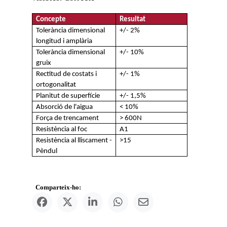
Concepte
Resultat
Tolerància dimensional
+/- 2%
longitud i amplària
Tolerància dimensional
+/- 10%
gruix
Rectitud de costats i
+/- 1%
ortogonalitat
Planitut de superfície
+/- 1,5%
Absorció de l'aigua
< 10%
Força de trencament
> 600N
Resistència al foc
A1
Resistència al lliscament -
>15
Pèndul
Comparteix-ho: