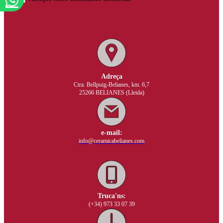
Adreça
Ctra. Bellpuig-Belianes, km. 6,7
25266 BELIANES (Lleida)
e-mail:
info@ceramicabelianes.com
Truca'ns:
(+34) 973 33 07 39