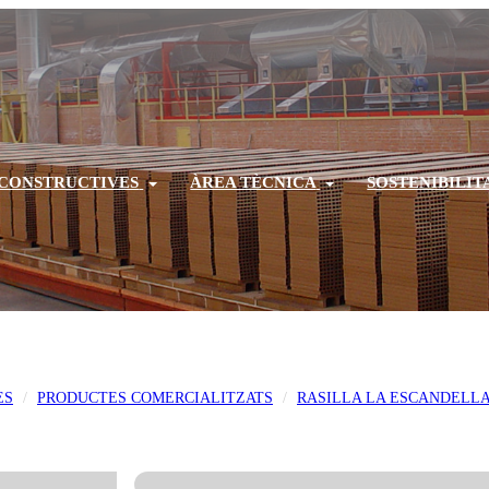
 CONSTRUCTIVES
ÀREA TÈCNICA
SOSTENIBILIT
ES
PRODUCTES COMERCIALITZATS
RASILLA LA ESCANDELL