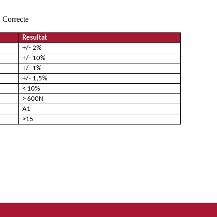
. Correcte
Resultat
+/- 2%
+/- 10%
+/- 1%
+/- 1,5%
< 10%
> 600N
A1
>15