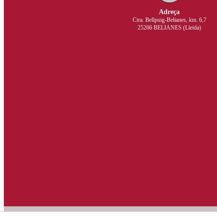
Adreça
Ctra. Bellpuig-Belianes, km. 6,7
25266 BELIANES (Lleida)