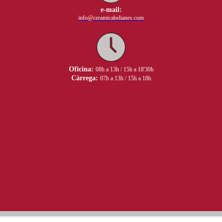
e-mail:
info@ceramicabelianes.com
Oficina:
08h a 13h / 15h a 18'30h
Càrrega:
07h a 13h / 15h a 18h
Avís Legal
Política de Privacitat
Política de Cookies