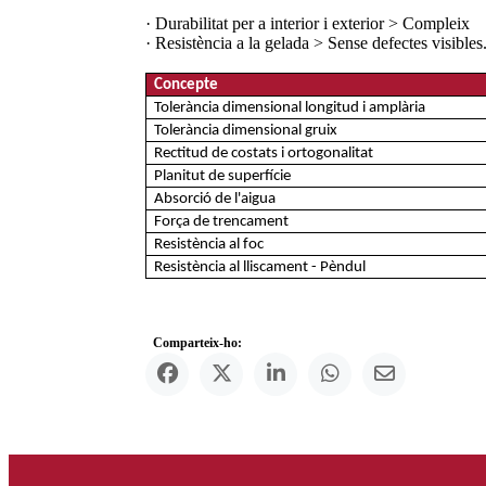
· Durabilitat per a interior i exterior > Compleix
· Resistència a la gelada > Sense defectes visibles
Concepte
Tolerància dimensional longitud i amplària
Tolerància dimensional gruix
Rectitud de costats i ortogonalitat
Planitut de superfície
Absorció de l'aigua
Força de trencament
Resistència al foc
Resistència al lliscament - Pèndul
Comparteix-ho: