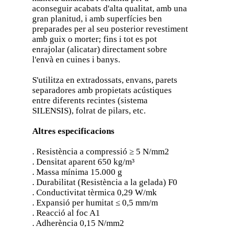
aconseguir acabats d'alta qualitat, amb una
gran planitud, i amb superfícies ben
preparades per al seu posterior revestiment
amb guix o morter; fins i tot es pot
enrajolar (alicatar) directament sobre
l'envà en cuines i banys.
S'utilitza en extradossats, envans, parets
separadores amb propietats acústiques
entre diferents recintes (sistema
SILENSIS), folrat de pilars, etc.
Altres especificacions
. Resistència a compressió ≥ 5 N/mm2
. Densitat aparent 650 kg/m³
. Massa mínima 15.000 g
. Durabilitat (Resistència a la gelada) F0
. Conductivitat tèrmica 0,29 W/mk
. Expansió per humitat ≤ 0,5 mm/m
. Reacció al foc A1
. Adherència 0,15 N/mm2