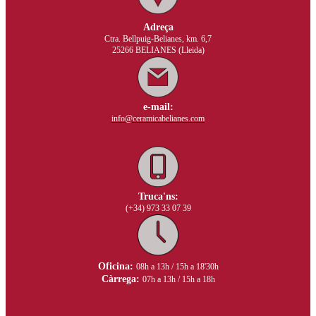
Adreça
Ctra. Bellpuig-Belianes, km. 6,7
25266 BELIANES (Lleida)
e-mail:
info@ceramicabelianes.com
Truca'ns:
(+34) 973 33 07 39
Oficina:
08h a 13h / 15h a 18'30h
Càrrega:
07h a 13h / 15h a 18h