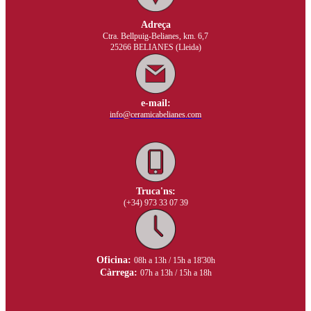
Adreça
Ctra. Bellpuig-Belianes, km. 6,7
25266 BELIANES (Lleida)
e-mail:
info@ceramicabelianes.com
Truca'ns:
(+34) 973 33 07 39
Oficina:
08h a 13h / 15h a 18'30h
Càrrega:
07h a 13h / 15h a 18h