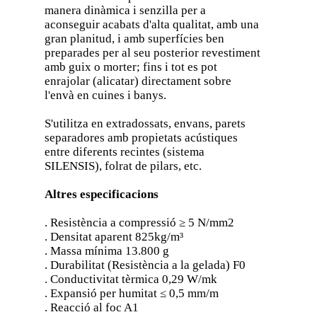
manera dinàmica i senzilla per a
aconseguir acabats d'alta qualitat, amb una
gran planitud, i amb superfícies ben
preparades per al seu posterior revestiment
amb guix o morter; fins i tot es pot
enrajolar (alicatar) directament sobre
l'envà en cuines i banys.
S'utilitza en extradossats, envans, parets
separadores amb propietats acústiques
entre diferents recintes (sistema
SILENSIS), folrat de pilars, etc.
Altres especificacions
. Resistència a compressió ≥ 5 N/mm2
. Densitat aparent 825kg/m³
. Massa mínima 13.800 g
. Durabilitat (Resistència a la gelada) F0
. Conductivitat tèrmica 0,29 W/mk
. Expansió per humitat ≤ 0,5 mm/m
. Reacció al foc A1