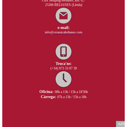
Ctra. Bellpuig-Belianes, km. 6,7
25266 BELIANES (Lleida)
e-mail:
info@ceramicabelianes.com
Truca'ns:
(+34) 973 33 07 39
Oficina:
08h a 13h / 15h a 18'30h
Càrrega:
07h a 13h / 15h a 18h