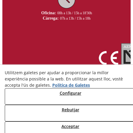
Oficina:
08h a 13h / 15h a 18'30h
Càrrega:
07h a 13h / 15h a 18h
Utilitzem galetes per ajudar a proporcionar la millor
experiència possible a la web. En utilitzar aquest lloc, vostè
accepta l'ús de galetes.
Política de Galetes
Configurar
Avís Legal
Política de Privacitat
Rebutjar
Política de Cookies
Acceptar
© 08/2026 Ceràmica Belianes - Tots els drets reservats.