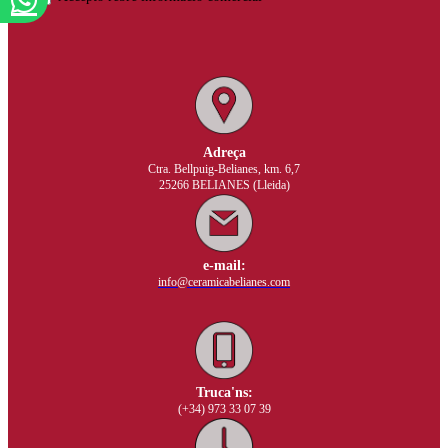
Adreça
Ctra. Bellpuig-Belianes, km. 6,7
25266 BELIANES (Lleida)
e-mail:
info@ceramicabelianes.com
Truca'ns:
(+34) 973 33 07 39