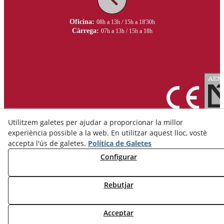
Oficina:
08h a 13h / 15h a 18'30h
Càrrega:
07h a 13h / 15h a 18h
Utilitzem galetes per ajudar a proporcionar la millor
experiència possible a la web. En utilitzar aquest lloc, vostè
accepta l'ús de galetes.
Política de Galetes
Configurar
Avís Legal
Política de Privacitat
Rebutjar
Política de Cookies
Acceptar
© 08/2026 Ceràmica Belianes - Tots els drets reservats.