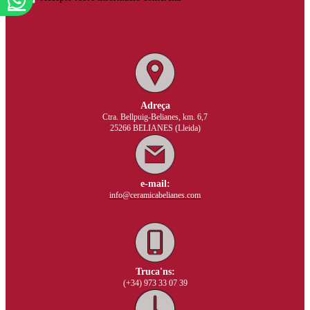
Adreça
Ctra. Bellpuig-Belianes, km. 6,7
25266 BELIANES (Lleida)
e-mail:
info@ceramicabelianes.com
Truca'ns:
(+34) 973 33 07 39