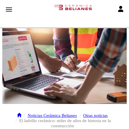
Toggle
Toggle navigation
Noticias Ceràmica Belianes
Otras noticias
El ladrillo cerámico: miles de años de historia en la
construcción