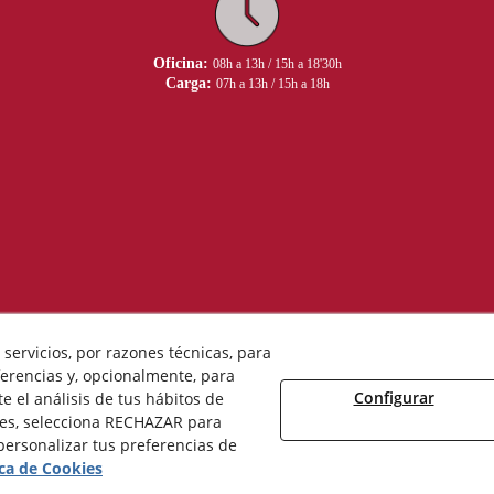
Oficina:
08h a 13h / 15h a 18'30h
Carga:
07h a 13h / 15h a 18h
servicios, por razones técnicas, para
erencias y, opcionalmente, para
Configurar
 el análisis de tus hábitos de
Aviso Legal
Política de Privacidad
Política de Cookies
ies, selecciona RECHAZAR para
ersonalizar tus preferencias de
© 08/2026 Ceràmica Belianes - Todos los derechos reservados.
ica de Cookies