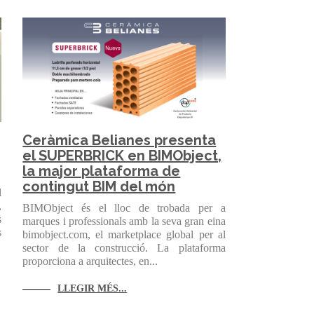
Ceràmica Belianes presenta
el SUPERBRICK en BIMObject,
la major plataforma de
contingut BIM del món
l
,
BIMObject és el lloc de trobada per a
s
marques i professionals amb la seva gran eina
s
bimobject.com, el marketplace global per al
sector de la construcció. La plataforma
proporciona a arquitectes, en...
LLEGIR MÉS...