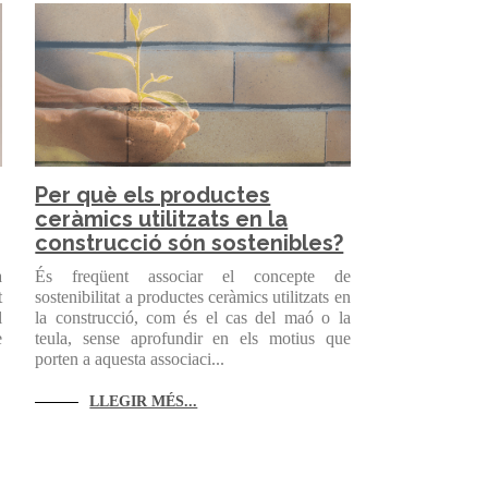
Per què els productes
ceràmics utilitzats en la
construcció són sostenibles?
a
És freqüent associar el concepte de
t
sostenibilitat a productes ceràmics utilitzats en
l
la construcció, com és el cas del maó o la
e
teula, sense aprofundir en els motius que
porten a aquesta associaci...
LLEGIR MÉS...