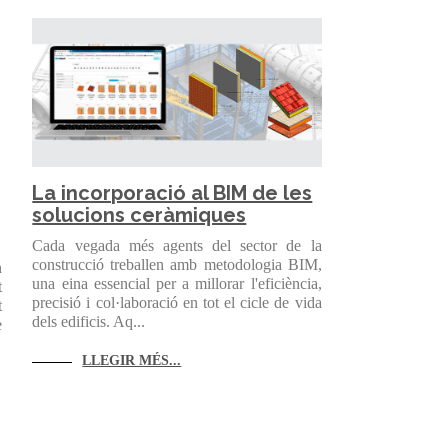
La incorporació al BIM de les
solucions ceràmiques
Cada vegada més agents del sector de la
construcció treballen amb metodologia BIM,
n
una eina essencial per a millorar l'eficiència,
t
precisió i col·laboració en tot el cicle de vida
t
dels edificis. Aq...
e
LLEGIR MÉS...