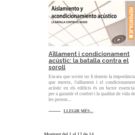
Aïllament i condicionament
acústic: la batalla contra el
soroll
Encara que sovint no li donem la importànci
que mereix, l'aïllament i el condicionamen
acústic en els edificis és un factor essencia
per a garantir el confort i la qualitat de vida d
les person...
LLEGIR MÉS...
Mostrant del 1 al 12 de 14