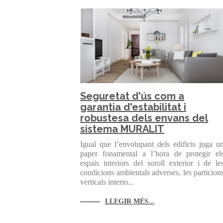
Seguretat d'ús com a
garantia d'estabilitat i
robustesa dels envans del
sistema MURALIT
Igual que l’envolupant dels edificis juga u
paper fonamental a l’hora de protegir el
espais interiors del soroll exterior i de le
condicions ambientals adverses, les particion
verticals interio...
LLEGIR MÉS...