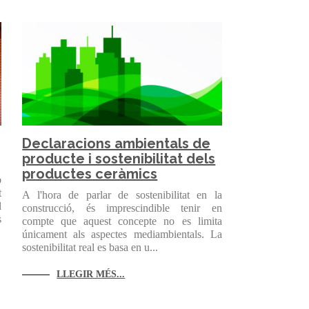
Declaracions ambientals de
producte i sostenibilitat dels
productes ceràmics
b
t
A l'hora de parlar de sostenibilitat en la
l
construcció, és imprescindible tenir en
s
compte que aquest concepte no es limita
únicament als aspectes mediambientals. La
sostenibilitat real es basa en u...
LLEGIR MÉS...