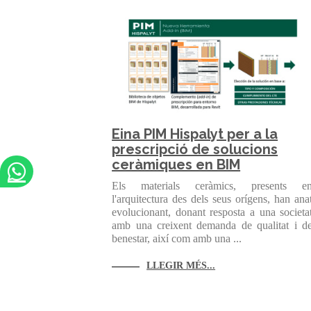
Eina PIM Hispalyt per a la
prescripció de solucions
ceràmiques en BIM
Els materials ceràmics, presents e
l'arquitectura des dels seus orígens, han ana
evolucionant, donant resposta a una societa
amb una creixent demanda de qualitat i d
benestar, així com amb una ...
LLEGIR MÉS...