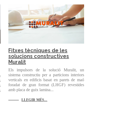
Fitxes tècniques de les
solucions constructives
Muralit
Els impulsors de la solució Muralit, un
sistema constructiu per a particions interiors
n
verticals en edificis basat en parets de maó
s
foradat de gran format (LHGF) revestides
s
amb placa de guix lamina...
s
LLEGIR MÉS...