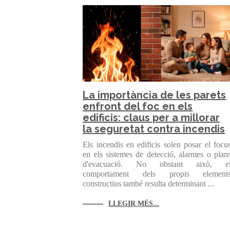
La importància de les parets
enfront del foc en els
edificis: claus per a millorar
la seguretat contra incendis
Els incendis en edificis solen posar el focu
en els sistemes de detecció, alarmes o plan
d'evacuació. No obstant això, e
comportament dels propis element
constructius també resulta determinant ...
LLEGIR MÉS...