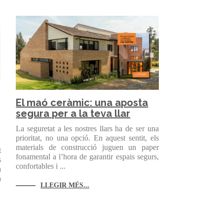
El maó ceràmic: una aposta
segura per a la teva llar
La seguretat a les nostres llars ha de ser una
prioritat, no una opció. En aquest sentit, els
materials de construcció juguen un paper
t
fonamental a l’hora de garantir espais segurs,
s
confortables i ...
a
a
LLEGIR MÉS...