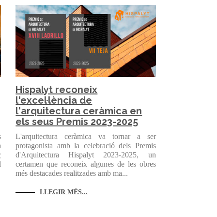
Hispalyt reconeix
l'excel·lència de
l'arquitectura ceràmica en
els seus Premis 2023-2025
s
L'arquitectura ceràmica va tornar a ser
a
protagonista amb la celebració dels Premis
ç
d'Arquitectura Hispalyt 2023-2025, un
l
certamen que reconeix algunes de les obres
més destacades realitzades amb ma...
LLEGIR MÉS...