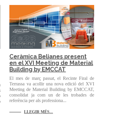
Ceràmica Belianes present
en el XVI Meeting de Material
Building by EMCCAT
El mes de març passat, el Recinte Firal de
Terrassa va acollir una nova edició del XVI
a
Meeting de Material Building by EMCCAT,
s
consolidat ja com un de les trobades de
ó
referència per als professiona...
ó
LLEGIR MÉS...