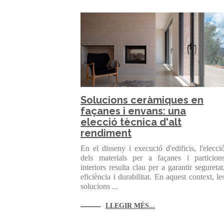
Solucions ceràmiques en
façanes i envans: una
elecció tècnica d'alt
rendiment
En el disseny i execució d'edificis, l'elecci
dels materials per a façanes i particion
interiors resulta clau per a garantir seguretat
eficiència i durabilitat. En aquest context, le
solucions ...
LLEGIR MÉS...