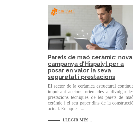
Parets de maó ceràmic: nova
campanya d'Hispalyt per a
posar en valor la seva
seguretat i prestacions
El sector de la ceràmica estructural continu
impulsant accions orientades a divulgar le
prestacions tècniques de les parets de ma
ceràmic i el seu paper dins de la construcci
actual. En aquest ...
LLEGIR MÉS...