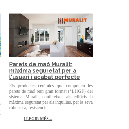
Parets de maó Muralit:
màxima seguretat per a
l'usuari i acabat perfecte
Els productes ceràmics que componen les
parets de maó buit gran format (*LHGF) del
sistema Muralit, confereixen als edificis la
a
màxima seguretat per als inquilins, per la seva
s
robustesa, resistènci...
a
r
LLEGIR MÉS...