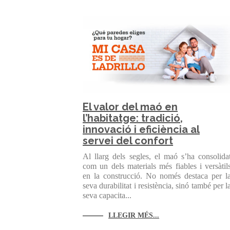
El valor del maó en
l’habitatge: tradició,
innovació i eficiència al
servei del confort
Al llarg dels segles, el maó s’ha consolida
com un dels materials més fiables i versàtil
en la construcció. No només destaca per l
seva durabilitat i resistència, sinó també per l
seva capacita...
LLEGIR MÉS...