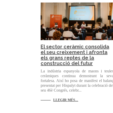
El sector ceràmic consolida
el seu creixement i afronta
els grans reptes de la
construcció del futur
La indústria espanyola de maons i teule
ceràmiques continua demostrant la sev
fortalesa. Així ho posa de manifest el balan
presentat per Hispalyt durant la celebració de
seu 46è Congrés, celebr...
LLEGIR MÉS...