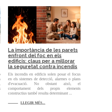
La importància de les parets
enfront del foc en els
edificis: claus per a millorar
la seguretat contra incendis
ó
Els incendis en edificis solen posar el focus
s
en els sistemes de detecció, alarmes o plans
,
d'evacuació. No obstant això, el
s
comportament dels propis elements
constructius també resulta determinant ...
LLEGIR MÉS...