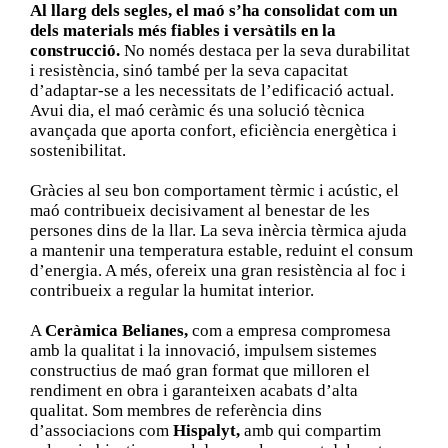
Al llarg dels segles, el maó s’ha consolidat com un
dels materials més fiables i versàtils en la
construcció.
No només destaca per la seva durabilitat
i resistència, sinó també per la seva capacitat
d’adaptar-se a les necessitats de l’edificació actual.
Avui dia, el maó ceràmic és una solució tècnica
avançada que aporta confort, eficiència energètica i
sostenibilitat.
Gràcies al seu bon comportament tèrmic i acústic, el
maó contribueix decisivament al benestar de les
persones dins de la llar. La seva inèrcia tèrmica ajuda
a mantenir una temperatura estable, reduint el consum
d’energia. A més, ofereix una gran resistència al foc i
contribueix a regular la humitat interior.
A
Ceràmica Belianes,
com a empresa compromesa
amb la qualitat i la innovació, impulsem sistemes
constructius de maó gran format que milloren el
rendiment en obra i garanteixen acabats d’alta
qualitat. Som membres de referència dins
d’associacions com
Hispalyt,
amb qui compartim