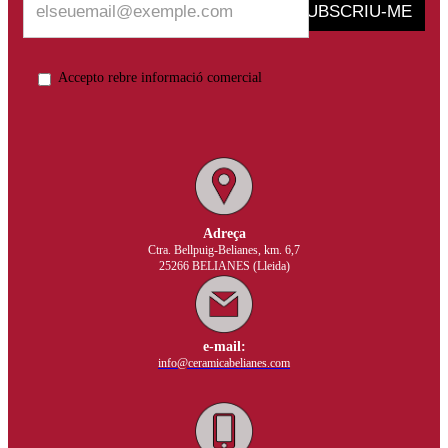
SUBSCRIU-ME
Accepto rebre informació comercial
Adreça
Ctra. Bellpuig-Belianes, km. 6,7
25266 BELIANES (Lleida)
e-mail:
info@ceramicabelianes.com