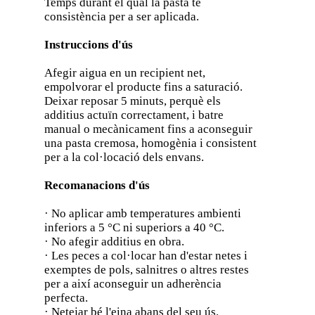
Temps durant el qual la pasta té
consistència per a ser aplicada.
Instruccions d'ús
Afegir aigua en un recipient net,
empolvorar el producte fins a saturació.
Deixar reposar 5 minuts, perquè els
additius actuïn correctament, i batre
manual o mecànicament fins a aconseguir
una pasta cremosa, homogènia i consistent
per a la col·locació dels envans.
Recomanacions d'ús
· No aplicar amb temperatures ambienti
inferiors a 5 °C ni superiors a 40 °C.
· No afegir additius en obra.
· Les peces a col·locar han d'estar netes i
exemptes de pols, salnitres o altres restes
per a així aconseguir un adherència
perfecta.
· Netejar bé l'eina abans del seu ús.