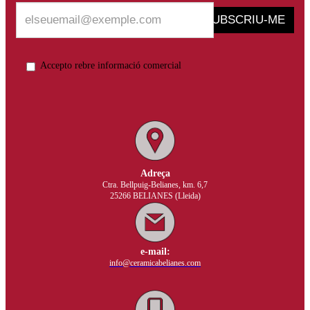
SUBSCRIU-ME
Accepto rebre informació comercial
Adreça
Ctra. Bellpuig-Belianes, km. 6,7
25266 BELIANES (Lleida)
e-mail:
info@ceramicabelianes.com