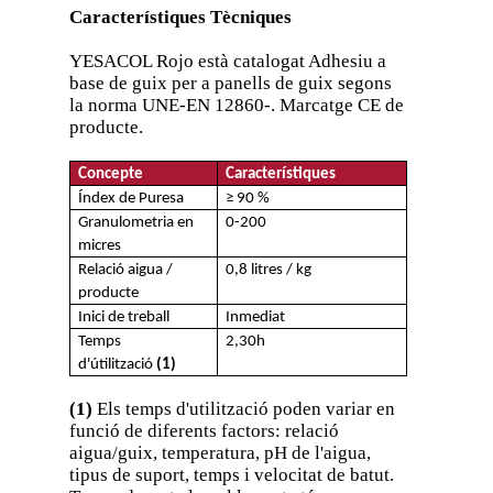
Característiques Tècniques
YESACOL Rojo està catalogat Adhesiu a
base de guix per a panells de guix segons
la norma UNE-EN 12860-. Marcatge CE de
producte.
Concepte
Característiques
Índex de Puresa
≥ 90 %
Granulometria en
0-200
micres
Relació aigua /
0,8 litres / kg
producte
Inici de treball
Inmediat
Temps
2,30h
d'útilització
(1)
(1)
Els temps d'utilització poden variar en
funció de diferents factors: relació
aigua/guix, temperatura, pH de l'aigua,
tipus de suport, temps i velocitat de batut.