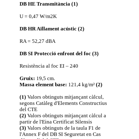
DB HE Transmitància (1)
U = 0,47 W/m2K
DB HR Aïllament acústic (2)
RA = 52,27 dBA
DB SI Protecció enfront del foc (3)
Resistència al foc EI – 240
Gruix:
19,5 cm.
Massa element base:
121,4 kg/m²
(2)
(1)
Valors obtinguts mitjançant càlcul,
segons Catàleg d'Elements Constructius
del CTE
(2)
Valors obtinguts mitjançant càlcul a
partir de l'Eina Certificat Silensis
(3)
Valors obtinguts de la taula F1 de
l'Annex F del DB SI Seguretat en Cas