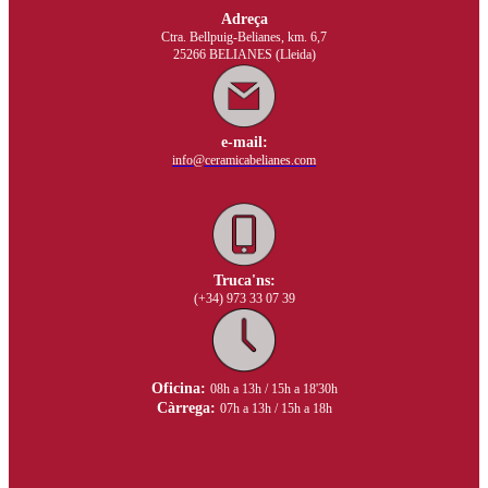
Adreça
Ctra. Bellpuig-Belianes, km. 6,7
25266 BELIANES (Lleida)
e-mail:
info@ceramicabelianes.com
Truca'ns:
(+34) 973 33 07 39
Oficina:
08h a 13h / 15h a 18'30h
Càrrega:
07h a 13h / 15h a 18h