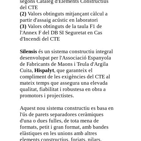
segons Catàleg d'Elements Constructius
del CTE
(2)
Valors obtinguts mitjançant càlcul a
partir d'assaig acústic en laboratori
(3)
Valors obtinguts de la taula F1 de
l'Annex F del DB SI Seguretat en Cas
d'Incendi del CTE
Silensis
és un sistema constructiu integral
desenvolupat per l'Associació Espanyola
de Fabricants de Maons i Teula d'Argila
Cuita,
Hispalyt
, que garanteix el
compliment de les exigències del CTE al
mateix temps que assegura una elevada
qualitat, fiabilitat i robustesa en obra a
promotors i projectistes.
Aquest nou sistema constructiu es basa en
l'ús de parets separadores ceràmiques
d'una o dues fulles, de tota mena de
formats, petit i gran format, amb bandes
elàstiques en les unions amb altres
elements constructius, forjats, pilars,