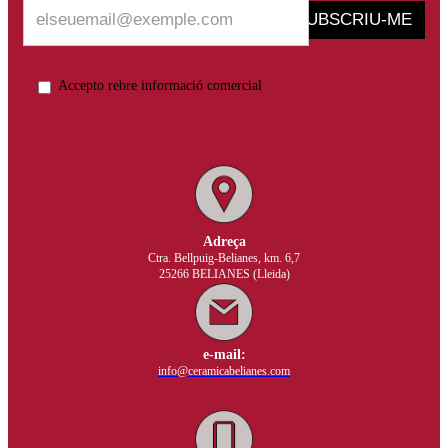
SUBSCRIU-ME
Accepto rebre informació comercial
Adreça
Ctra. Bellpuig-Belianes, km. 6,7
25266 BELIANES (Lleida)
e-mail:
info@ceramicabelianes.com