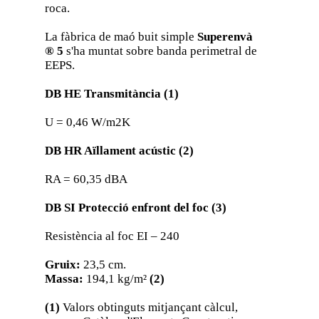
roca.
La fàbrica de maó buit simple
Superenvà
® 5
s'ha muntat sobre banda perimetral de
EEPS.
DB HE Transmitància (1)
U = 0,46 W/m2K
DB HR Aïllament acústic (2)
RA = 60,35 dBA
DB SI Protecció enfront del foc (3)
Resistència al foc EI – 240
Gruix:
23,5 cm.
Massa:
194,1 kg/m²
(2)
(1)
Valors obtinguts mitjançant càlcul,