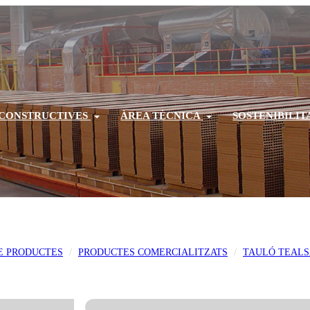
 CONSTRUCTIVES
ÀREA TÈCNICA
SOSTENIBILIT
E PRODUCTES
PRODUCTES COMERCIALITZATS
TAULÓ TEAL