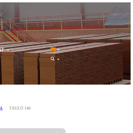
AT
SA
TAULÓ 140