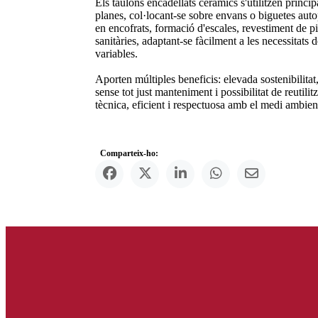
Els taulons encadellats ceràmics s'utilitzen princ
planes, col·locant-se sobre envans o biguetes autop
en encofrats, formació d'escales, revestiment de pi
sanitàries, adaptant-se fàcilment a les necessitats
variables.
Aporten múltiples beneficis: elevada sostenibilitat, 
sense tot just manteniment i possibilitat de reutili
tècnica, eficient i respectuosa amb el medi ambien
Comparteix-ho: