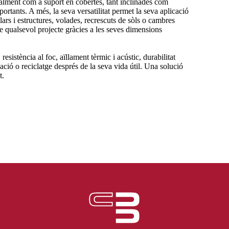
ipalment com a suport en cobertes, tant inclinades com
ortants. A més, la seva versatilitat permet la seva aplicació
lars i estructures, volades, recrescuts de sòls o cambres
 de qualsevol projecte gràcies a les seves dimensions
resistència al foc, aïllament tèrmic i acústic, durabilitat
tzació o reciclatge després de la seva vida útil. Una solució
t.