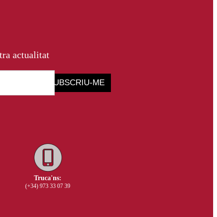
tra actualitat
SUBSCRIU-ME
Truca'ns:
(+34) 973 33 07 39