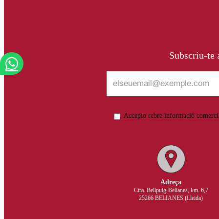
Subscriu-te a
Accepto rebre informació comerci
Adreça
Ctra. Bellpuig-Belianes, km. 6,7
25266 BELIANES (Lleida)