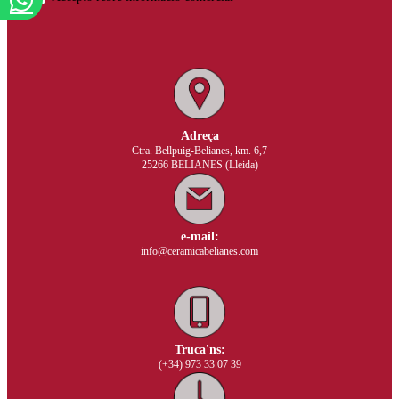
Adreça
Ctra. Bellpuig-Belianes, km. 6,7
25266 BELIANES (Lleida)
e-mail:
info@ceramicabelianes.com
Truca'ns:
(+34) 973 33 07 39