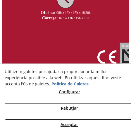
Oficina:
08h a 13h / 15h a 18'30h
Càrrega:
07h a 13h / 15h a 18h
Utilitzem galetes per ajudar a proporcionar la millor
experiència possible a la web. En utilitzar aquest lloc, vostè
accepta l'ús de galetes.
Política de Galetes
Configurar
Avís Legal
Política de Privacitat
Rebutjar
Política de Cookies
Acceptar
© 08/2026 Ceràmica Belianes - Tots els drets reservats.