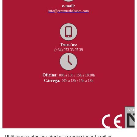
e-mail:
info@ceramicabelianes.com
Truca'ns:
(+34) 973 33 07 39
Oficina:
08h a 13h / 15h a 18'30h
Càrrega:
07h a 13h / 15h a 18h
Utilitzem galetes per ajudar a proporcionar la millor