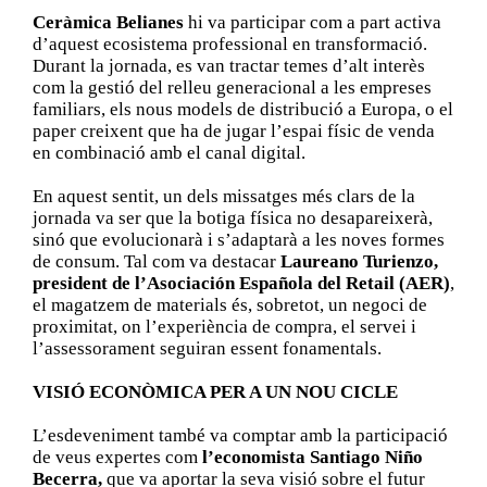
Ceràmica Belianes
hi va participar com a part activa
d’aquest ecosistema professional en transformació.
Durant la jornada, es van tractar temes d’alt interès
com la gestió del relleu generacional a les empreses
familiars, els nous models de distribució a Europa, o el
paper creixent que ha de jugar l’espai físic de venda
en combinació amb el canal digital.
En aquest sentit, un dels missatges més clars de la
jornada va ser que la botiga física no desapareixerà,
sinó que evolucionarà i s’adaptarà a les noves formes
de consum. Tal com va destacar
Laureano Turienzo,
president de l’Asociación Española del Retail (AER)
,
el magatzem de materials és, sobretot, un negoci de
proximitat, on l’experiència de compra, el servei i
l’assessorament seguiran essent fonamentals.
VISIÓ ECONÒMICA PER A UN NOU CICLE
L’esdeveniment també va comptar amb la participació
de veus expertes com
l’economista Santiago Niño
Becerra,
que va aportar la seva visió sobre el futur