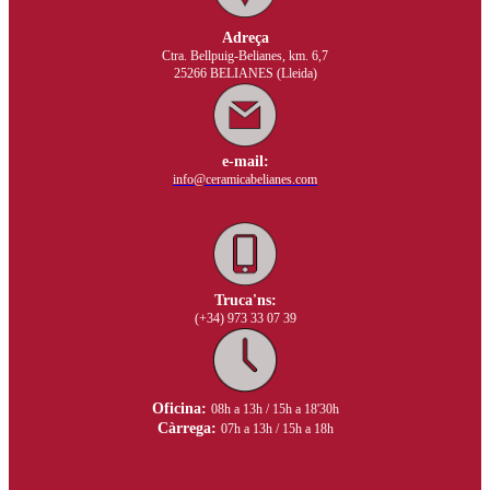
Adreça
Ctra. Bellpuig-Belianes, km. 6,7
25266 BELIANES (Lleida)
e-mail:
info@ceramicabelianes.com
Truca'ns:
(+34) 973 33 07 39
Oficina:
08h a 13h / 15h a 18'30h
Càrrega:
07h a 13h / 15h a 18h