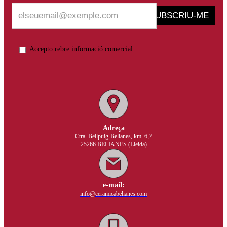
SUBSCRIU-ME
Accepto rebre informació comercial
Adreça
Ctra. Bellpuig-Belianes, km. 6,7
25266 BELIANES (Lleida)
e-mail:
info@ceramicabelianes.com