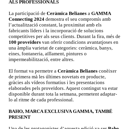
ALS PROFESSIONALS
La participació de
Ceràmica Belianes
a
GAMMA
Connecting 2024
demostra el seu compromís amb
l’actualització constant, la proximitat amb els
fabricants líders i la incorporació de solucions
competitives per als seus clients. Durant la fira, més de
100 proveïdors
van oferir condicions avantatjoses en
una àmplia varietat de categories: ceràmica, banys,
eines, fontaneria, aïllament, pintures o
impermeabilització, entre altres.
El format va permetre a
Ceràmica Belianes
conèixer
de primera mà les últimes novetats en producte,
gràcies als vídeos formatius i les presentacions
elaborades pels proveïdors. Aquest contingut va estar
disponible durant tota la setmana, permetent adaptar-
lo al ritme de cada professional.
BAHO, MARCA EXCLUSIVA GAMMA, TAMBÉ
PRESENT
Una de les protagonistes d’aquesta edició va ser
Baho
,