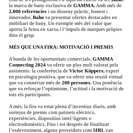
la marca de bany exclusiva de
GAMMA.
Amb més de
2.000 referències
i un disseny pràctic, honest i
innovador,
Baho
va presentar ofertes destacades en
mobiliari de bany. Un exemple més del valor que
aporta la feina en xarxa i l’impuls de marques pròpies
dins el grup.
MÉS QUE UNA FIRA: MOTIVACIÓ I PREMIS
A banda de les oportunitats comercials,
GAMMA
Connecting 2024
va oferir un plus molt valorat pels
assistents: la conferència de
Víctor Küppers,
expert
en psicologia positiva, que va oferir una sessió virtual
que va connectar més de
200 persones.
Una ponència
que va reforçar l’optimisme, l’actitud i la motivació de
tots els participants.
A més, la fira va estar plena d’incentius diaris, amb
sortejos de premis com patinets elèctrics,
experiències, dispositius intel·ligents o
electrodomèstics. Fins i tot després de finalitzar
l’esdeveniment, alguns proveïdors com
SIRL
van