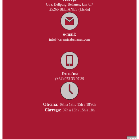
Ctra. Bellpuig-Belianes, km. 6,7
25266 BELIANES (Lleida)
e-mail:
info@ceramicabelianes.com
Truca'ns:
(+34) 973 33 07 39
Oficina:
08h a 13h / 15h a 18'30h
Càrrega:
07h a 13h / 15h a 18h