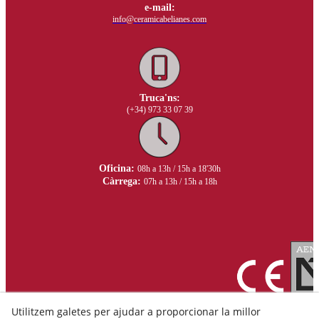
e-mail:
info@ceramicabelianes.com
Truca'ns:
(+34) 973 33 07 39
Oficina:
08h a 13h / 15h a 18'30h
Càrrega:
07h a 13h / 15h a 18h
Utilitzem galetes per ajudar a proporcionar la millor