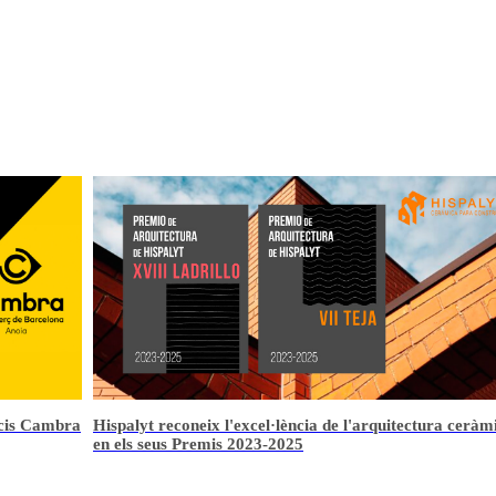
ura ceràmica
El maó ceràmic: milers d'anys d'història en la constru