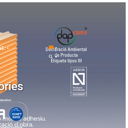
AT
ories
b morter adhesiu.
zació d`obra.