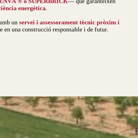
ENVÀ ® o SUPERBRICK
— que garanteixen
iciència energètica
.
 amb un
servei i assessorament tècnic pròxim i
e en una construcció responsable i de futur.