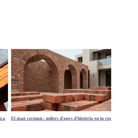
cció
Parets de maó ceràmic: nova campanya d'Hispalyt per a
posar en valor la seva seguretat i prestacions