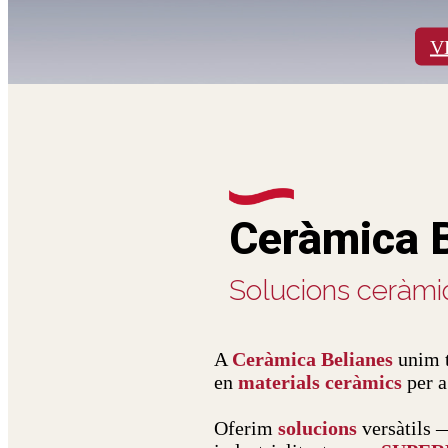
V
Ceràmica 
Solucions ceràmiq
A
Ceràmica Belianes
unim 
en
materials ceràmics
per a
Oferim
solucions
versàtils —