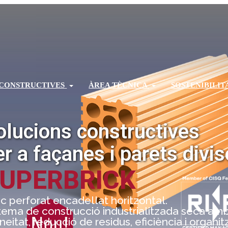
 CONSTRUCTIVES
ÀREA TÈCNICA
SOSTENIBILIT
olucions constructives
er a façanes i parets divis
UPERBRICK
c perforat encadellat horitzontal.
tema de construcció industrialitzada seca am
neitat, reducció de residus, eficiència i organit