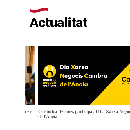
Actualitat
arxa Negocis Cambra
Hispalyt reconeix l'excel·lència de l'arquitect
en els seus Premis 2023-2025